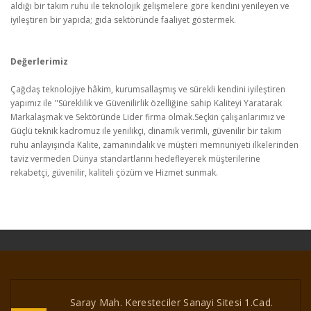
aldığı bir takım ruhu ile teknolojik gelişmelere göre kendini yenileyen ve
iyileştiren bir yapıda; gıda sektöründe faaliyet göstermek.
Değerlerimiz
Çağdaş teknolojiye hâkim, kurumsallaşmış ve sürekli kendini iyileştiren
yapımız ile ''Süreklilik ve Güvenilirlik özelliğine sahip Kaliteyi Yaratarak
Markalaşmak ve Sektöründe Lider firma olmak.Seçkin çalışanlarımız ve
Güçlü teknik kadromuz ile yenilikçi, dinamik verimli, güvenilir bir takım
ruhu anlayışında Kalite, zamanındalık ve müşteri memnuniyeti ilkelerinden
taviz vermeden Dünya standartlarını hedefleyerek müşterilerine
rekabetçi, güvenilir, kaliteli çözüm ve Hizmet sunmak.
Saray Mah. Keresteciler Sanayi Sitesi 1.Cad.